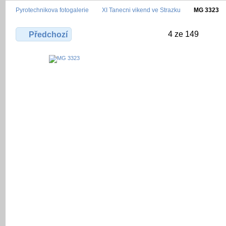
Pyrotechnikova fotogalerie
XI Tanecni vikend ve Strazku
MG 3323
4 ze 149
Předchozí