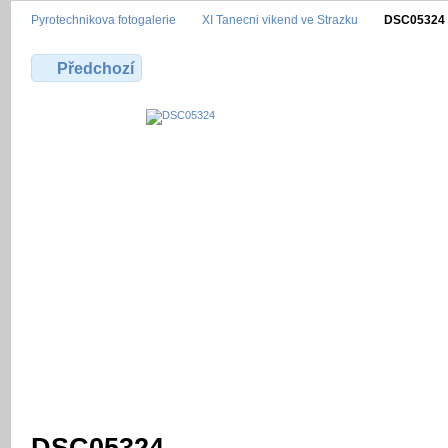
Pyrotechnikova fotogalerie
XI Tanecni vikend ve Strazku
DSC05324
Předchozí
DSC05324