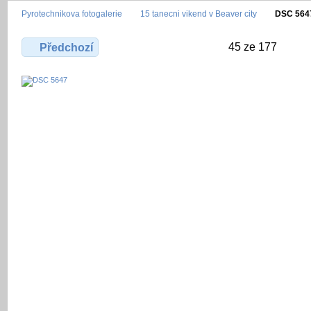
Pyrotechnikova fotogalerie
15 tanecni vikend v Beaver city
DSC 564
45 ze 177
Předchozí